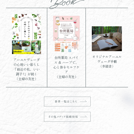
オリジナルアーユル
台所薬局 スパイ
アーユルヴェーダ
ヴェーダ手帳
ス & ハーブで、
の心地いい暮らし
（歩緩舎）
心と体をセルフケ
「最近の私、いい
ア
調子 !」が続く
（主婦の友社）
（主婦の友社）