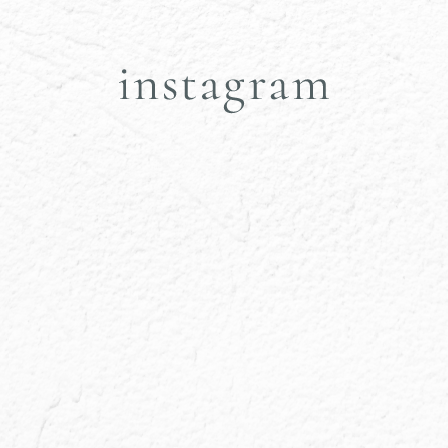
輝き肌石鹸作りWS｜アーユ
トリートメント後に体が重
ルヴェーダ石鹸ワークショ
くなる方｜アーユルヴェー
ップ
ダサロン
school
school