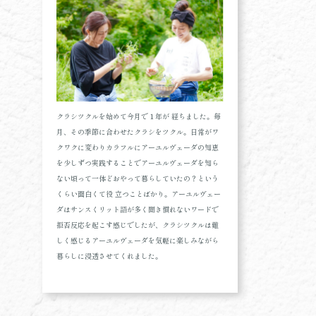
クラシツクルを始めて今月で１年が 経ちました。毎
月、その季節に合わせたクラシをツクル。日常がワ
クワクに変わりカラフルにアーユルヴェーダの知恵
を少しずつ実践することでアーユルヴェーダを知ら
ない頃って一体どおやって暮らしていたの？という
くらい面白くて役 立つことばかり。アーユルヴェー
ダはサンスくリット語が多く聞き慣れないワードで
拒否反応を起こす感じでしたが、クラシツクルは難
しく感じるアーユルヴェーダを気軽に楽しみながら
暮らしに浸透させてくれました。