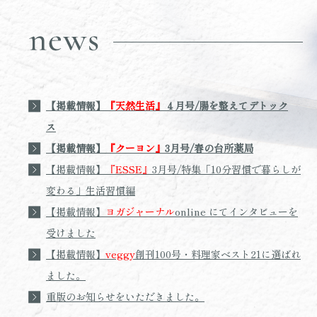
【掲載情報】
『天然生活』
４月号/腸を整えてデトック
ス
【掲載情報】
『クーヨン』
3月号/春の台所薬局
【掲載情報】
『ESSE』
3月号/特集「10分習慣で暮らしが
変わる」生活習慣編
【掲載情報】
ヨガジャーナル
online にてインタビューを
受けました
【掲載情報】
veggy
創刊100号・料理家ベスト21に選ばれ
ました。
重版のお知らせをいただきました。