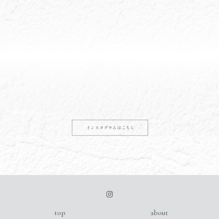
アーユルヴェーダ基礎講座
身体も頭も五感もフル稼働
の最終日
｜アーユルヴェーダセラピ
ストコース
school
school
top
about