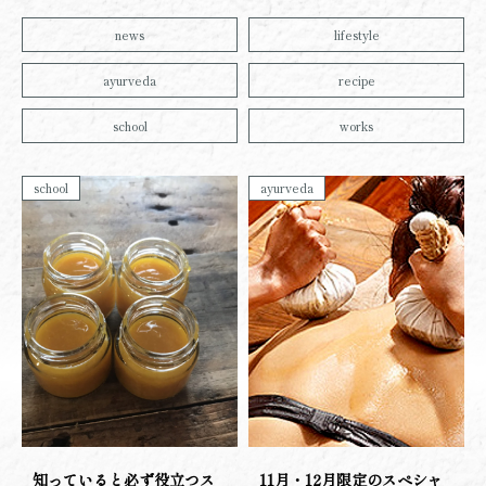
news
lifestyle
ayurveda
recipe
school
works
school
ayurveda
知っていると必ず役立つス
11月・12月限定のスペシャ