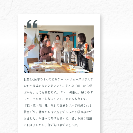
世界3大医学の１つであるアーユルヴェーダは学んで
おいて間違いないと思います。どんな「師」から学
ぶかも、とても重要です。 ヤヨイ先生は、解りやす
くて、テキストも凝っていて、センスも良くて、
「視・聴・触・味・嗅」の五感をフルで刺激される
教室です。基本から深い所までしっかり学ぶ事がで
きました。生徒への愛情も深くて、惜しみ無く知識
を頂きましたし、何でも相談できました。