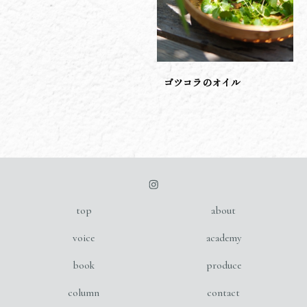
ゴツコラのオイル
top
about
voice
academy
book
produce
column
contact