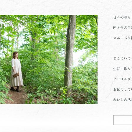
日々の暮ら
内と外の自
スムーズな
どこにいて
生活に取り
アーユルヴ
お伝えして
わたしの活