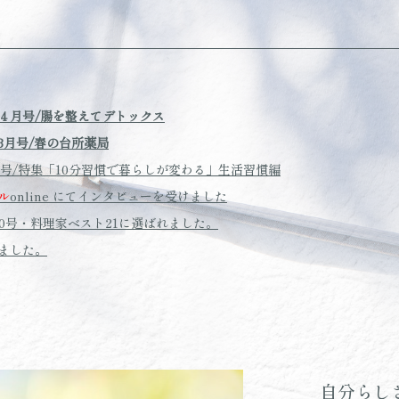
４月号/腸を整えてデトックス
3月号/春の台所薬局
月号/特集「10分習慣で暮らしが変わる」生活習慣編
ル
online にてインタビューを受けました
00号・料理家ベスト21に選ばれました。
ました。
自分らし