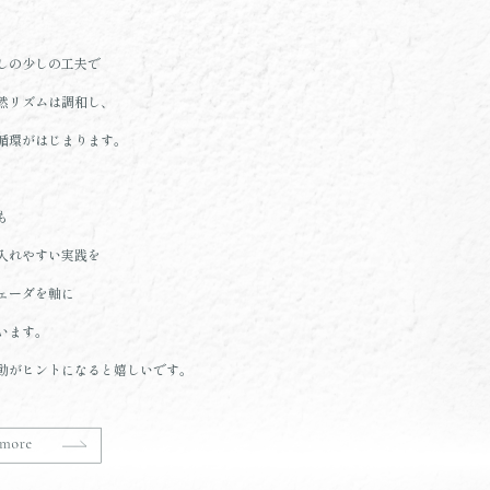
しの少しの工夫で
然リズムは調和し、
循環がはじまります。
も
入れやすい実践を
ェーダを軸に
います。
動がヒントになると嬉しいです。