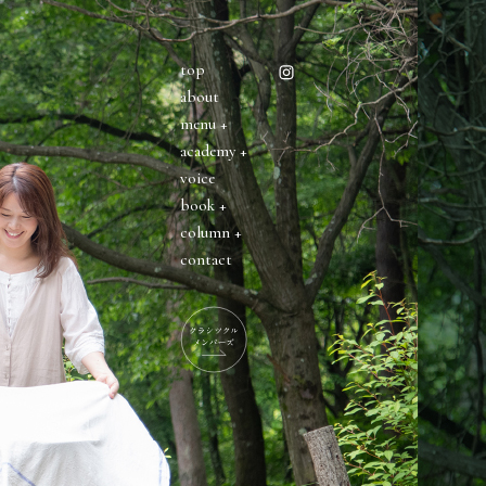
top
about
menu +
academy +
voice
book +
column +
contact