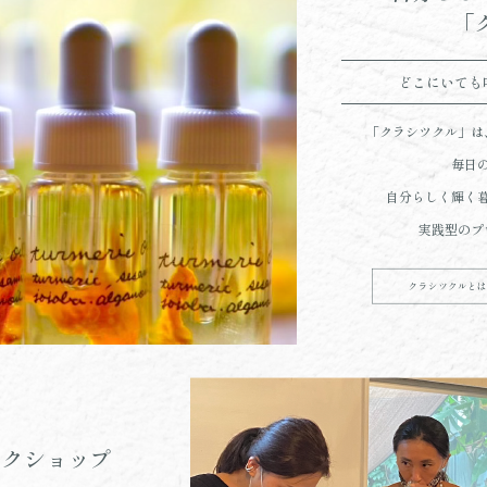
「
どこにいても
「クラシツクル」は
毎日
自分らしく輝く
実践型のプ
ワークショップ