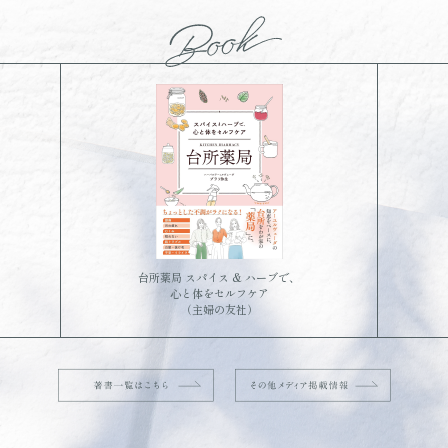
台所薬局 スパイス & ハーブで、
心と体をセルフケア
（主婦の友社）